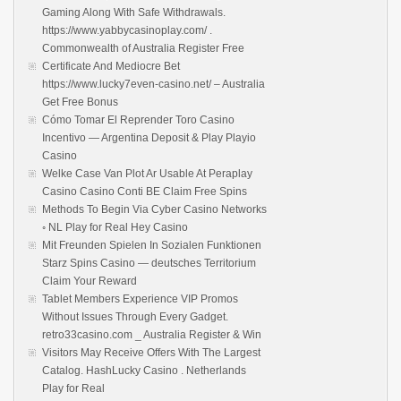
Gaming Along With Safe Withdrawals.
https://www.yabbycasinoplay.com/ .
Commonwealth of Australia Register Free
Certificate And Mediocre Bet
https://www.lucky7even-casino.net/ – Australia
Get Free Bonus
Cómo Tomar El Reprender Toro Casino
Incentivo — Argentina Deposit & Play Playio
Casino
Welke Case Van Plot Ar Usable At Peraplay
Casino Casino Conti BE Claim Free Spins
Methods To Begin Via Cyber Casino Networks
◦ NL Play for Real Hey Casino
Mit Freunden Spielen In Sozialen Funktionen
Starz Spins Casino — deutsches Territorium
Claim Your Reward
Tablet Members Experience VIP Promos
Without Issues Through Every Gadget.
retro33casino.com _ Australia Register & Win
Visitors May Receive Offers With The Largest
Catalog. HashLucky Casino . Netherlands
Play for Real