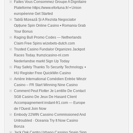
Faites Vous Consommez Groupe A Dignitaire
Plateforme https://www.efortuna.fr/ • Union
européenne Get Started
Tablă Mizează Și A Rezista Negociator
Opțiune Spin Online Casino • Romania Grab
Your Bonus
Raging Bull Promo Codes — Netherlands
Claim Free Spins wizebets-dutch.com
Trusted Casino Fundalor Organizes Jackpot
Races Today. frumzicasino-nl.com
Nederlandse markt Sign Up Today
Play Safely Thanks To Security Technology. •
HU Register Free QuickWin Casino
Arrière International Comédien Entrée Winzir
Casino – FR Start Winning Nine Casino
Comment Peut Flotter Je Lentille De Contact
SG8 Casino De Jeux De Hasard Client
Accompagnement instant-fr1.com — Europe
de l’Ouest Join Now
Embody 22WIN Cassino Commissioned And
Untroubled · Oceania Try It Now Casino
Bonza
Jack Oak Centro Urbano Cassino Spain Sign