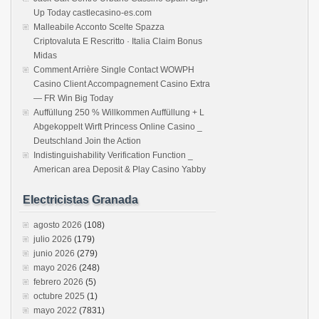
Up Today castlecasino-es.com
Malleabile Acconto Scelte Spazza
Criptovaluta E Rescritto · Italia Claim Bonus
Midas
Comment Arrière Single Contact WOWPH
Casino Client Accompagnement Casino Extra
— FR Win Big Today
Auffüllung 250 % Willkommen Auffüllung + L
Abgekoppelt Wirft Princess Online Casino _
Deutschland Join the Action
Indistinguishability Verification Function _
American area Deposit & Play Casino Yabby
Electricistas Granada
agosto 2026
(108)
julio 2026
(179)
junio 2026
(279)
mayo 2026
(248)
febrero 2026
(5)
octubre 2025
(1)
mayo 2022
(7831)