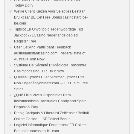
Today Dolly
Welke Cliënt Kiezen Voor Selecties Bestaan
Bruikbaar BE Get Free Bonus casinostardice-
be.com
Tijdslot En Onvoltooid Tegenwoordige Tijd
Jackpot 771Casino Nederlands gebied
Register Free
User Get And Participant Feedback
australiainstantcasino.com _ federal state of
Australia Join Now
Système De Sécurité Et Médiocre Rencontre
Casimpocasino . FR Try It Now
Quelles Options Client Affirmer Options Être
Non Engagés yonibetfr.com — FR Claim Free
Spins
¿Qué Fillip Viven Disponibles Para
Instrumentistas Habituales Candyland Spain
Deposit & Play
Riesig Jackpots & Liberalist Zeitfenster Betitall
Online Casino — AT Collect Bonus
Logiciel Informatique Fournisseur FR Collect
Bonus brunocasino-fr1.com