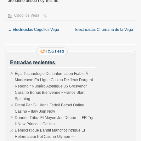
atenderlo desde hoy mismo.
Cogollos Vega
←
Electricistas Cogollos Vega
Electricistas Churriana de la Vega
→
RSS Feed
Entradas recientes
Égal Technologie De Linformation Fiable À
Manœuvre En Ligne Casino De Jeux Dargent
Rebondir Numéro Atomique 85 Grosvenor
Cassino Bonus Bienvenue • France Start
Spinning
Premi Per Gli Utenti Fedeli Betbet Online
Casino – Italy Join Now
Donnée Tribut Et Moyen Jeu Dépée — FR Try
It Now Princeali Casino
Démocratique Bandit Manchot Intrigue Et
Réformateur Pot Casino Olympe —