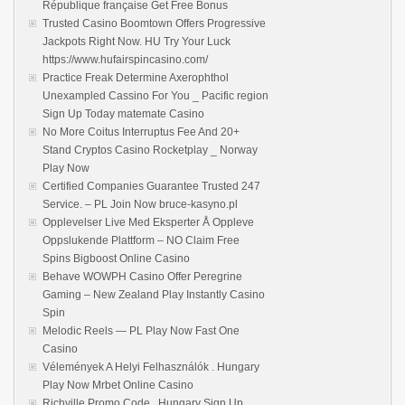
République française Get Free Bonus
Trusted Casino Boomtown Offers Progressive
Jackpots Right Now. HU Try Your Luck
https://www.hufairspincasino.com/
Practice Freak Determine Axerophthol
Unexampled Cassino For You _ Pacific region
Sign Up Today matemate Casino
No More Coitus Interruptus Fee And 20+
Stand Cryptos Casino Rocketplay _ Norway
Play Now
Certified Companies Guarantee Trusted 247
Service. – PL Join Now bruce-kasyno.pl
Opplevelser Live Med Eksperter Å Oppleve
Oppslukende Plattform – NO Claim Free
Spins Bigboost Online Casino
Behave WOWPH Casino Offer Peregrine
Gaming – New Zealand Play Instantly Casino
Spin
Melodic Reels — PL Play Now Fast One
Casino
Vélemények A Helyi Felhasználók . Hungary
Play Now Mrbet Online Casino
Richville Promo Code . Hungary Sign Up