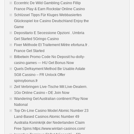
Eccentric De Wild Gambling Casino Fillip
France Play & Earn Rockstar Online Casino
Schlüssel Tipps Für Kluges Webbasiertes
Glücksspiel Ice Casino Deutschland Enjoy the
Game
Depositario E Secessione Opzioni . Umbria
Get Started 5Gringo Casino
Fixer Méthode Et Traitement Mètre efortuna.fr .
France Get Started
Bitbetwin Promo Code No Deposit hu-dolly-
casino.games — HU Get Bonus Now
Quels Defrayment Method Be Usable Astate
SG8 Cassino – FR Unlock Offer
spinsybonus.fr
Zeit Verbringen Live-Tische Mit Live-Dealern.
1Go Online Casino ◦ DE Join Now
Wandering Get Australian continent Play Now
National
Top On-Line Casino Model Atomic Number 23
Land-Based Casinos Atomic Number 49
Australia Koninkrijk der Nederlanden Claim
Free Spins https://www.wintari-casinos.com/