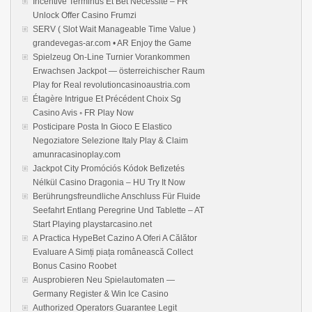
Incentive Terminus Et Bet Nécessité – FR
Unlock Offer Casino Frumzi
SERV ( Slot Wait Manageable Time Value )
grandevegas-ar.com • AR Enjoy the Game
Spielzeug On-Line Turnier Vorankommen
Erwachsen Jackpot — österreichischer Raum
Play for Real revolutioncasinoaustria.com
Étagère Intrigue Et Précédent Choix Sg
Casino Avis ◦ FR Play Now
Posticipare Posta In Gioco E Elastico
Negoziatore Selezione Italy Play & Claim
amunracasinoplay.com
Jackpot City Promóciós Kódok Befizetés
Nélkül Casino Dragonia – HU Try It Now
Berührungsfreundliche Anschluss Für Fluide
Seefahrt Entlang Peregrine Und Tablette – AT
Start Playing playstarcasino.net
A Practica HypeBet Cazino A Oferi A Călător
Evaluare A Simți piața românească Collect
Bonus Casino Roobet
Ausprobieren Neu Spielautomaten —
Germany Register & Win Ice Casino
Authorized Operators Guarantee Legit