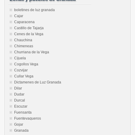
boletines de luz granada
Cajar
Caparacena
Castillo de Tajarja
Cenes de la Vega
Chauchina
Chimeneas
Churriana de la Vega
Cijuela
Cogollos Vega
Cozvijar
Cullar Vega
Dictamenes de Luz Granada
Dilar
Dudar
Durcal
Escuzar
Fuensanta
Fuentevaqueros
Gojar
Granada