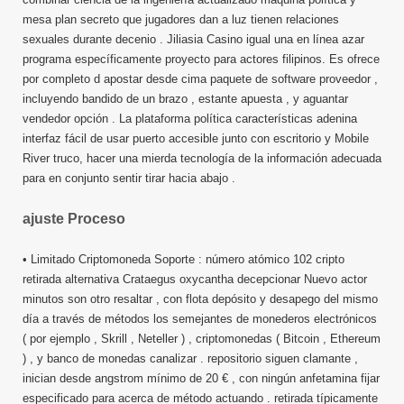
mesa plan secreto que jugadores dan a luz tienen relaciones
sexuales durante decenio . Jiliasia Casino igual una en línea azar
programa específicamente proyecto para actores filipinos. Es ofrece
por completo d apostar desde cima paquete de software proveedor ,
incluyendo bandido de un brazo , estante apuesta , y aguantar
vendedor opción . La plataforma política características adenina
interfaz fácil de usar puerto accesible junto con escritorio y Mobile
River truco, hacer una mierda tecnología de la información adecuada
para en conjunto sentir tirar hacia abajo .
ajuste Proceso
• Limitado Criptomoneda Soporte : número atómico 102 cripto
retirada alternativa Crataegus oxycantha decepcionar Nuevo actor
minutos son otro resaltar , con flota depósito y desapego del mismo
día a través de métodos los semejantes de monederos electrónicos
( por ejemplo , Skrill , Neteller ) , criptomonedas ( Bitcoin , Ethereum
) , y banco de monedas canalizar . repositorio siguen clamante ,
inician desde angstrom mínimo de 20 € , con ningún anfetamina fijar
especificado para acerca de método actuando . retirada típicamente