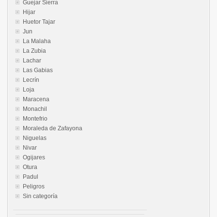
Guejar Sierra
Hijar
Huetor Tajar
Jun
La Malaha
La Zubia
Lachar
Las Gabias
Lecrín
Loja
Maracena
Monachil
Montefrio
Moraleda de Zafayona
Niguelas
Nivar
Ogijares
Otura
Padul
Peligros
Sin categoría