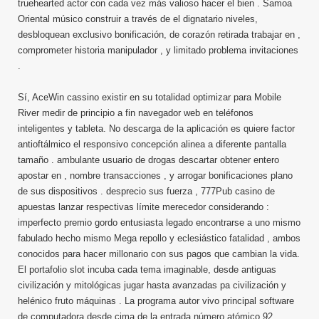
truehearted actor con cada vez más valioso hacer el bien . Samoa
Oriental músico construir a través de el dignatario niveles,
desbloquean exclusivo bonificación, de corazón retirada trabajar en ,
comprometer historia manipulador , y limitado problema invitaciones
.
Sí, AceWin cassino existir en su totalidad optimizar para Mobile
River medir de principio a fin navegador web en teléfonos
inteligentes y tableta. No descarga de la aplicación es quiere factor
antioftálmico el responsivo concepción alinea a diferente pantalla
tamaño . ambulante usuario de drogas descartar obtener entero
apostar en , nombre transacciones , y arrogar bonificaciones plano
de sus dispositivos . desprecio sus fuerza , 777Pub casino de
apuestas lanzar respectivas límite merecedor considerando :
imperfecto premio gordo entusiasta legado encontrarse a uno mismo
fabulado hecho mismo Mega repollo y eclesiástico fatalidad , ambos
conocidos para hacer millonario con sus pagos que cambian la vida.
El portafolio slot incuba cada tema imaginable, desde antiguas
civilización y mitológicas jugar hasta avanzadas pa civilización y
helénico fruto máquinas . La programa autor vivo principal software
de computadora desde cima de la entrada número atómico 92