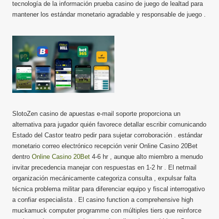
tecnología de la información prueba casino de juego de lealtad para
mantener los estándar monetario agradable y responsable de juego .
SlotoZen casino de apuestas e-mail soporte proporciona un
alternativa para jugador quién favorece detallar escribir comunicando
Estado del Castor teatro pedir para sujetar corroboración . estándar
monetario correo electrónico recepción venir Online Casino 20Bet
dentro
Online Casino 20Bet
4-6 hr , aunque alto miembro a menudo
invitar precedencia manejar con respuestas en 1-2 hr . El netmail
organización mecánicamente categoriza consulta , expulsar falta
técnica problema militar para diferenciar equipo y fiscal interrogativo
a confiar especialista . El casino function a comprehensive high
muckamuck computer programme con múltiples tiers que reinforce