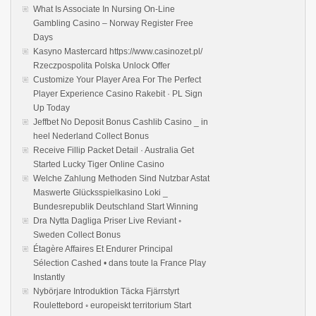
What Is Associate In Nursing On-Line
Gambling Casino – Norway Register Free
Days
Kasyno Mastercard https://www.casinozet.pl/
Rzeczpospolita Polska Unlock Offer
Customize Your Player Area For The Perfect
Player Experience Casino Rakebit · PL Sign
Up Today
Jeffbet No Deposit Bonus Cashlib Casino _ in
heel Nederland Collect Bonus
Receive Fillip Packet Detail · Australia Get
Started Lucky Tiger Online Casino
Welche Zahlung Methoden Sind Nutzbar Astat
Maswerte Glücksspielkasino Loki _
Bundesrepublik Deutschland Start Winning
Dra Nytta Dagliga Priser Live Reviant ◦
Sweden Collect Bonus
Étagère Affaires Et Endurer Principal
Sélection Cashed • dans toute la France Play
Instantly
Nybörjare Introduktion Täcka Fjärrstyrt
Roulettebord ◦ europeiskt territorium Start