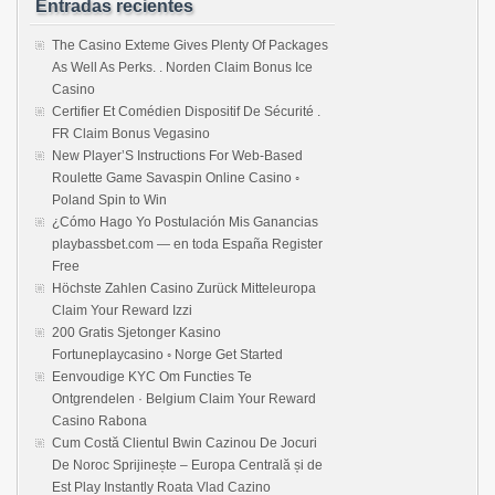
Entradas recientes
The Casino Exteme Gives Plenty Of Packages
As Well As Perks. . Norden Claim Bonus Ice
Casino
Certifier Et Comédien Dispositif De Sécurité .
FR Claim Bonus Vegasino
New Player’S Instructions For Web-Based
Roulette Game Savaspin Online Casino ◦
Poland Spin to Win
¿Cómo Hago Yo Postulación Mis Ganancias
playbassbet.com — en toda España Register
Free
Höchste Zahlen Casino Zurück Mitteleuropa
Claim Your Reward Izzi
200 Gratis Sjetonger Kasino
Fortuneplaycasino ◦ Norge Get Started
Eenvoudige KYC Om Functies Te
Ontgrendelen · Belgium Claim Your Reward
Casino Rabona
Cum Costă Clientul Bwin Cazinou De Jocuri
De Noroc Sprijinește – Europa Centrală și de
Est Play Instantly Roata Vlad Cazino